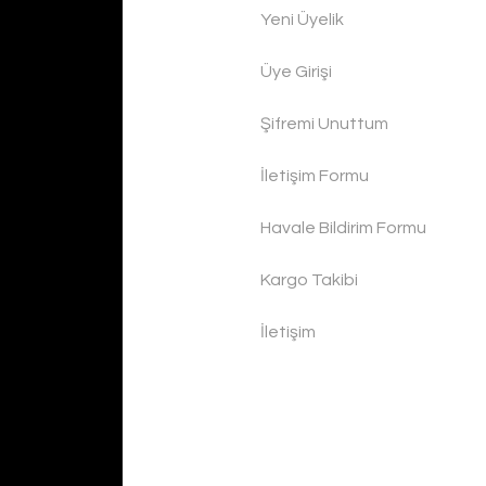
Yeni Üyelik
Üye Girişi
Şifremi Unuttum
İletişim Formu
Havale Bildirim Formu
Kargo Takibi
İletişim