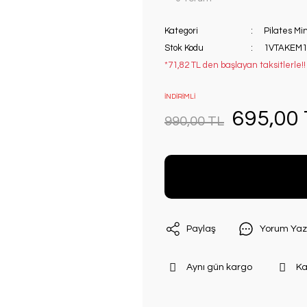
Kategori
Pilates Mi
Stok Kodu
1VTAKEM1
*71,82 TL den başlayan taksitlerle!!
İNDİRİMLİ
695,00
990,00 TL
Paylaş
Yorum Yaz
Aynı gün kargo
Ka