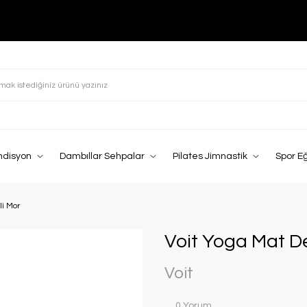
ndisyon
Dambıllar Sehpalar
Pilates Jimnastik
Spor E
li Mor
Voit Yoga Mat D
Voit
0 Yorum