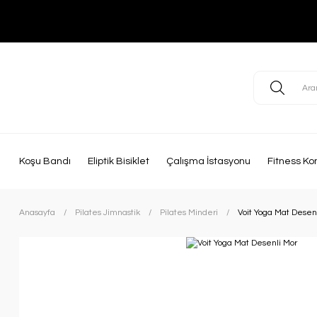
Koşu Bandı
Eliptik Bisiklet
Çalışma İstasyonu
Fitness Ko
Anasayfa
Pilates Jimnastik
Pilates Minderi
Voit Yoga Mat Desen