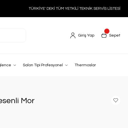
TÜRKİYE' DEKİ TÜM YETKİLİ TEKNİK SERVİS LİSTESİ
Giriş Yap
Sepet
ğlence
Salon Tipi Profesyonel
Thermoslar
esenli Mor