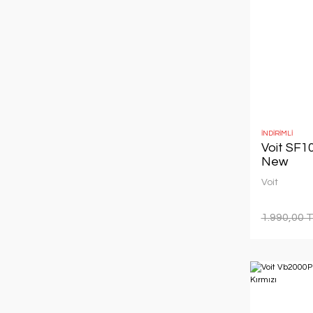
İNDİRİMLİ
Voit SF1
New
Voit
1.990,00 