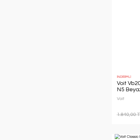
İNDİRİMLİ
Voit Vb2
N5 Beyaz
Voit
1.840,00 