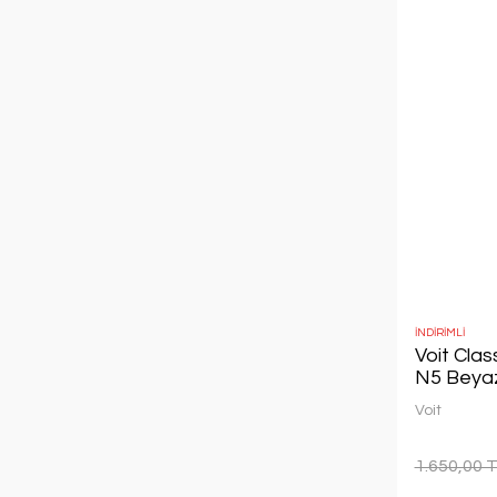
İNDİRİMLİ
Voit Clas
N5 Beya
Voit
1.650,00 