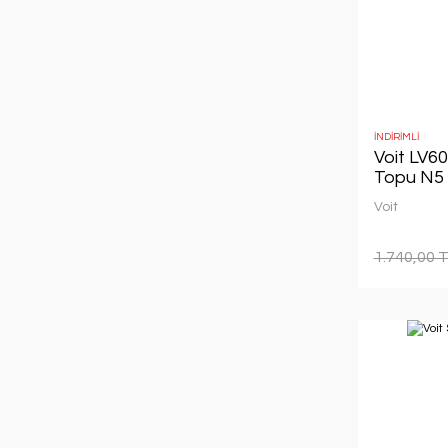
İNDİRİMLİ
Voit LV60
Topu N5
Voit
1.740,00 