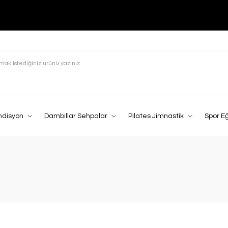
ndisyon
Dambıllar Sehpalar
Pilates Jimnastik
Spor E