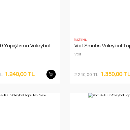
İNDİRİMLİ
0 Yapıştırma Voleybol
Voit Smahs Voleybol T
Voit
1.240,00 TL
1.350,00 T
TL
2.240,00 TL