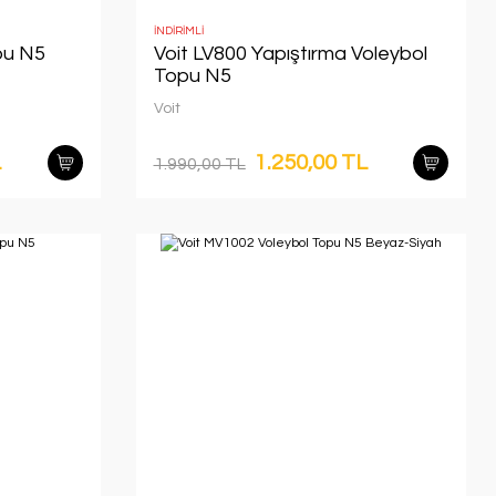
İNDİRİMLİ
pu N5
Voit LV800 Yapıştırma Voleybol
Topu N5
Voit
L
1.250,00 TL
1.990,00 TL