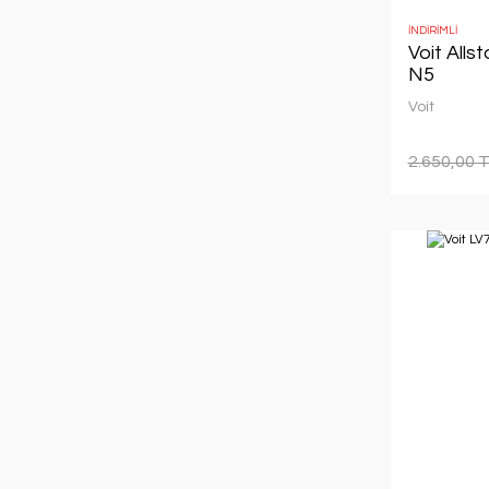
İNDİRİMLİ
Voit Alls
N5
Voit
2.650,00 