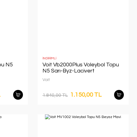
İNDİRİMLİ
pu N5
Voit Vb2000Plus Voleybol Topu
N5 Sarı-Byz-Lacivert
Voit
L
1.150,00 TL
1.840,00 TL