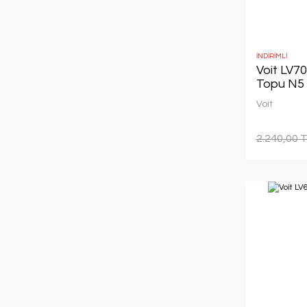
İNDİRİMLİ
Voit LV70
Topu N5
Voit
2.240,00 