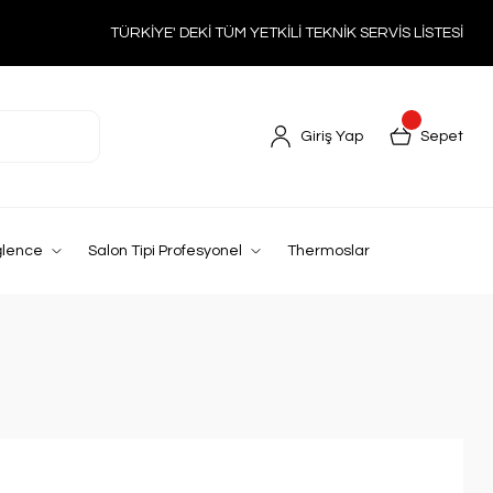
TÜRKİYE' DEKİ TÜM YETKİLİ TEKNİK SERVİS LİSTESİ
Giriş Yap
Sepet
ğlence
Salon Tipi Profesyonel
Thermoslar