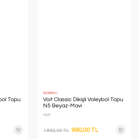
İNDİRİMLİ
ybol Topu
Voit Classic Dikişli Voleybol Topu
N5 Beyaz-Mavi
Voit
990,00 TL
1.650,00 TL