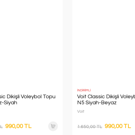
İNDİRİMLİ
sic Dikişli Voleybol Topu
Voit Classic Dikişli Vole
z-Siyah
N5 Siyah-Beyaz
Voit
990,00 TL
990,00 TL
TL
1.650,00 TL