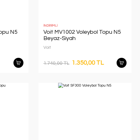
İNDİRİMLİ
Topu N5
Voit MV1002 Voleybol Topu N5
Beyaz-Siyah
Voit
1.350,00 TL
1.740,00 TL