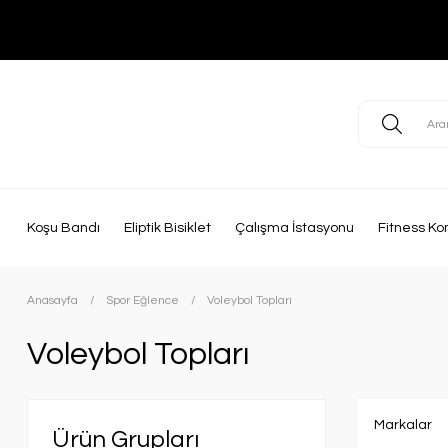
Koşu Bandı
Eliptik Bisiklet
Çalışma İstasyonu
Fitness Ko
Anasayfa
Spor Eğlence
Voleybol Topları
Voleybol Topları
Markalar
Ürün Grupları