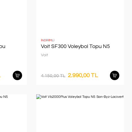
İNDİRİMLİ
opu
Voit SF300 Voleybol Topu N5
Voit
L
2.990,00 TL
4.150,00 TL