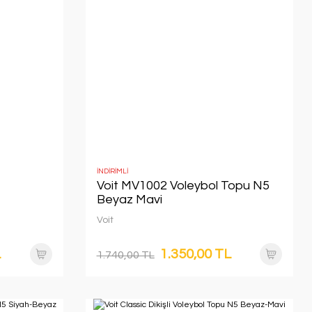
İNDİRİMLİ
Voit MV1002 Voleybol Topu N5
Beyaz Mavi
Voit
L
1.350,00 TL
1.740,00 TL