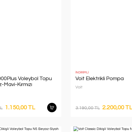
İNDİRİMLİ
000Plus Voleybol Topu
Voit Elektrikli Pompa
-Mavi-Kırmızı
Voit
1.150,00 TL
2.200,00 T
TL
3.190,00 TL