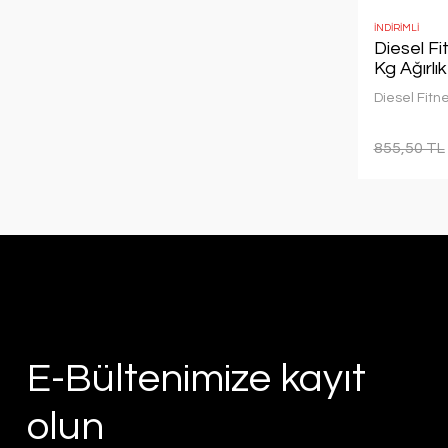
İNDİRİMLİ
Diesel Fi
Kg Ağırlı
Diesel Fitn
855,50 TL
E-Bültenimize kayıt
olun