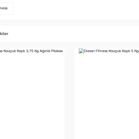
tness
kiler