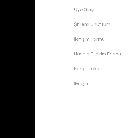
Üye Girişi
Şifremi Unuttum
İletişim Formu
Havale Bildirim Formu
Kargo Takibi
İletişim