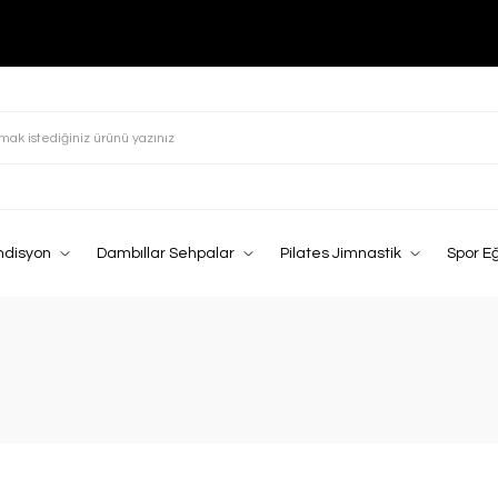
ndisyon
Dambıllar Sehpalar
Pilates Jimnastik
Spor E