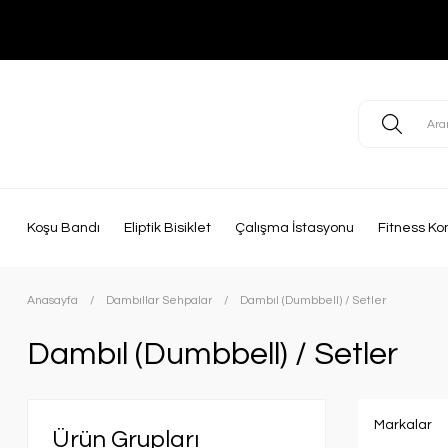
Koşu Bandı
Eliptik Bisiklet
Çalışma İstasyonu
Fitness Ko
Anasayfa
Dambıllar Sehpalar
Dambıl (Dumbbell) / Setler
Dambıl (Dumbbell) / Setler
Markalar
Ürün Grupları