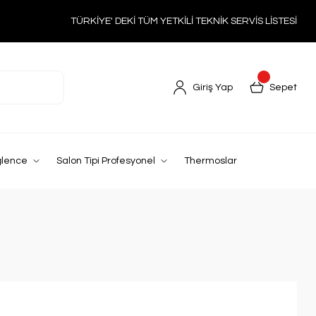
TÜRKİYE' DEKİ TÜM YETKİLİ TEKNİK SERVİS LİSTESİ
Giriş Yap
Sepet
ğlence
Salon Tipi Profesyonel
Thermoslar