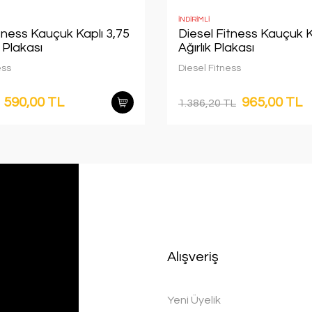
İNDİRİMLİ
tness Kauçuk Kaplı 3,75
Diesel Fitness Kauçuk K
k Plakası
Ağırlık Plakası
ess
Diesel Fitness
590,00 TL
965,00 TL
1.386,20 TL
Alışveriş
Yeni Üyelik