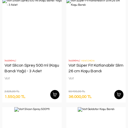
İNDİRİMLİ
İNDİRİMLİ
YENİ ÜRÜN
Voit Slicon Sprey 500 ml (Koşu
Voit Süper Fit Katlanabilir Slim
Bandı Yağı) - 3 Adet
26 cm Koşu Bandı
Voit
Voit
2.325,00 TL
50.400,00 TL
1.550,00 TL
36.000,00 TL