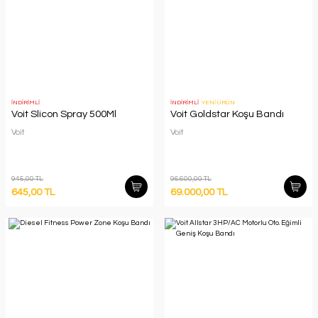
İNDİRİMLİ
İNDİRİMLİ
YENİ ÜRÜN
Voit Slicon Spray 500Ml
Voit Goldstar Koşu Bandı
Voit
Voit
945,00 TL
96.600,00 TL
645,00 TL
69.000,00 TL