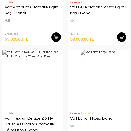
İNDİRİMLİ
İNDİRİMLİ
Voit Platinum Otomatik Eğimli
Voit Blue Motion 52 Oto.Eğimli
Koşu Bandı
Koşu Bandı
Voit
Voit
77.000,00 TL
82.600,00 TL
55.000,00 TL
59.000,00 TL
İNDİRİMLİ
İNDİRİMLİ
YENİ ÜRÜN
Voit Flexrun Deluxe 2.5 HP
Voit Echofit Koşu Bandı
Brushless Motor Otomatik
Voit
Eğimli Koşu Bandı