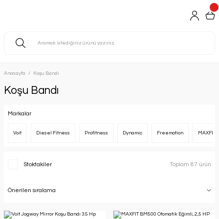
Anasayfa
Koşu Bandı
Koşu Bandı
Markalar
Voit
Diesel Fitness
Profitness
Dynamic
Freemotion
MAXFIT
Stoktakiler
Toplam 87 ürün