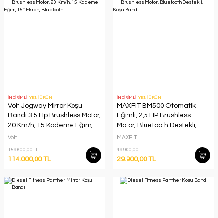
İNDİRİMLİ
YENİ ÜRÜN
İNDİRİMLİ
YENİ ÜRÜN
Voit Jogway Mirror Koşu
MAXFIT BM500 Otomatik
Bandı 3.5 Hp Brushless Motor,
Eğimli, 2,5 HP Brushless
20 Km/h, 15 Kademe Eğim,
Motor, Bluetooth Destekli,
15'' Ekran, Bluetooth
Koşu Bandı
Voit
MAXFIT
159.600,00 TL
49.900,00 TL
114.000,00 TL
29.900,00 TL