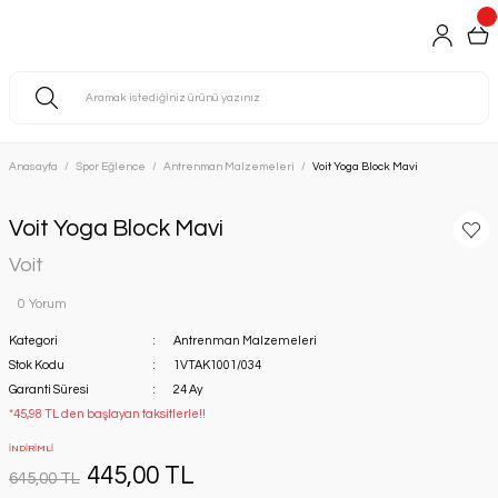
Anasayfa
Spor Eğlence
Antrenman Malzemeleri
Voit Yoga Block Mavi
Voit Yoga Block Mavi
Voit
0 Yorum
Kategori
Antrenman Malzemeleri
Stok Kodu
1VTAK1001/034
Garanti Süresi
24 Ay
*45,98 TL den başlayan taksitlerle!!
İNDİRİMLİ
445,00 TL
645,00 TL