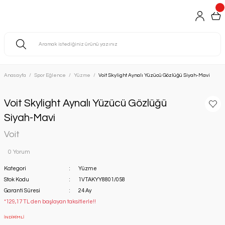
Anasayfa
Spor Eğlence
Yüzme
Voit Skylight Aynalı Yüzücü Gözlüğü Siyah-Mavi
Voit Skylight Aynalı Yüzücü Gözlüğü
Siyah-Mavi
Voit
0 Yorum
Kategori
Yüzme
Stok Kodu
1VTAKYY8801/058
Garanti Süresi
24 Ay
*129,17 TL den başlayan taksitlerle!!
İNDİRİMLİ