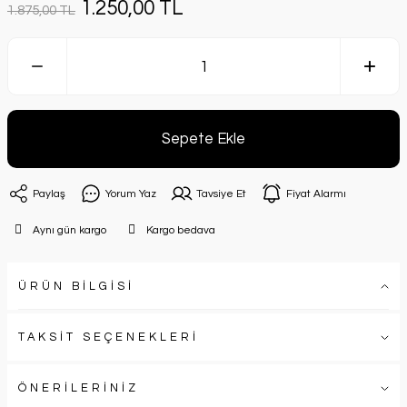
1.250,00 TL
1.875,00 TL
Sepete Ekle
Paylaş
Yorum Yaz
Tavsiye Et
Fiyat Alarmı
Aynı gün kargo
Kargo bedava
ÜRÜN BİLGİSİ
TAKSİT SEÇENEKLERİ
ÖNERİLERİNİZ