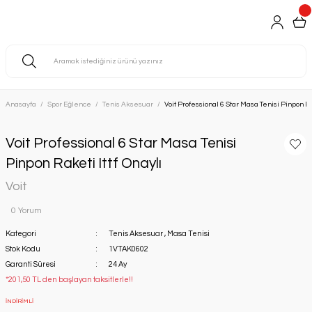
Anasayfa
Spor Eğlence
Tenis Aksesuar
Voit Professional 6 Star Masa Tenisi Pinpon Ra
Voit Professional 6 Star Masa Tenisi
Pinpon Raketi Ittf Onaylı
Voit
0 Yorum
Kategori
Tenis Aksesuar
,
Masa Tenisi
Stok Kodu
1VTAK0602
Garanti Süresi
24 Ay
*201,50 TL den başlayan taksitlerle!!
İNDİRİMLİ