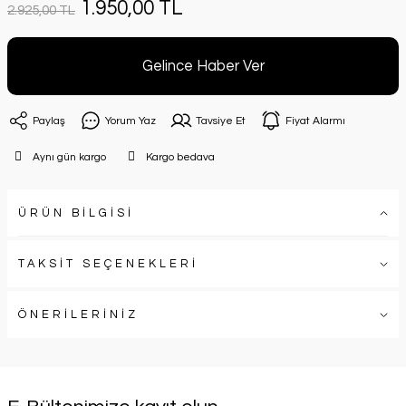
1.950,00 TL
2.925,00 TL
Gelince Haber Ver
Paylaş
Yorum Yaz
Tavsiye Et
Fiyat Alarmı
Aynı gün kargo
Kargo bedava
ÜRÜN BİLGİSİ
TAKSİT SEÇENEKLERİ
ÖNERİLERİNİZ