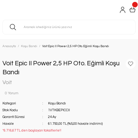
Anasayfa
Koşu Bandı
Voit Epic II Power 2,5 HP Oto. Eğimli Koşu Bandı
Voit Epic II Power 2,5 HP Oto. Eğimli Koşu
Bandı
Voit
0 Yorum
Kategori
Koşu Bandı
Stok Kodu
1VTKBEPICCII
Garanti Süresi
24 Ay
Havale
61.750,00 TL (%5,00 havale indirimi)
*6.716,67 TL den başlayan taksitlerle!!