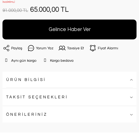
İNDİRİMLİ
65.000,00 TL
91.000,00 TL
Gelince Haber Ver
Paylaş
Yorum Yaz
Tavsiye Et
Fiyat Alarmı
Aynı gün kargo
Kargo bedava
ÜRÜN BİLGİSİ
TAKSİT SEÇENEKLERİ
ÖNERİLERİNİZ