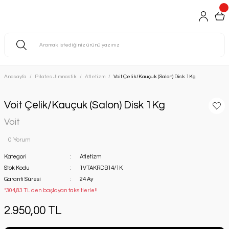
Anasayfa
Pilates Jimnastik
Atletizm
Voit Çelik/Kauçuk (Salon) Disk 1Kg
Voit Çelik/Kauçuk (Salon) Disk 1Kg
Voit
0 Yorum
Kategori
Atletizm
Stok Kodu
1VTAKRDB14/1K
Garanti Süresi
24 Ay
*304,83 TL den başlayan taksitlerle!!
2.950,00 TL