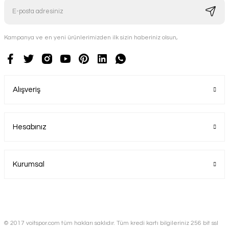
Kampanya ve en yeni ürünlerimizden ilk sizin haberiniz olsun,
Alışveriş
Hesabınız
Kurumsal
© 2017 voitspor.com tüm hakları saklıdır. Tüm kredi kartı bilgileriniz 256 bit ssl