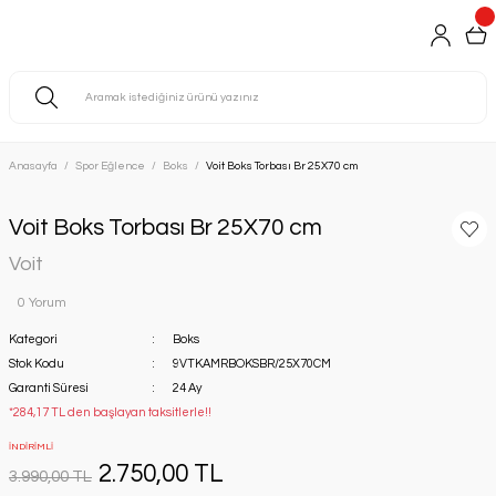
Anasayfa
Spor Eğlence
Boks
Voit Boks Torbası Br 25X70 cm
Voit Boks Torbası Br 25X70 cm
Voit
0 Yorum
Kategori
Boks
Stok Kodu
9VTKAMRBOKSBR/25X70CM
Garanti Süresi
24 Ay
*284,17 TL den başlayan taksitlerle!!
İNDİRİMLİ
2.750,00 TL
3.990,00 TL