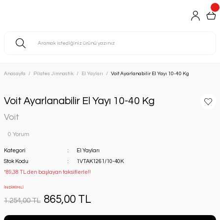
Anasayfa
Pilates Jimnastik
El Yayları
Voit Ayarlanabilir El Yayı 10-40 Kg
Voit Ayarlanabilir El Yayı 10-40 Kg
Voit
0 Yorum
Kategori
El Yayları
Stok Kodu
1VTAK1261/10-40K
*89,38 TL den başlayan taksitlerle!!
İNDİRİMLİ
865,00 TL
1.254,00 TL