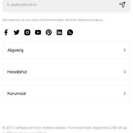
Kampanya ve en yeni ürünlerimizden ilk sizin haberiniz olsun,
Alışveriş
Hesabınız
Kurumsal
© 2017 voitspor.com tüm hakları saklıdır. Tüm kredi kartı bilgileriniz 256 bit ssl