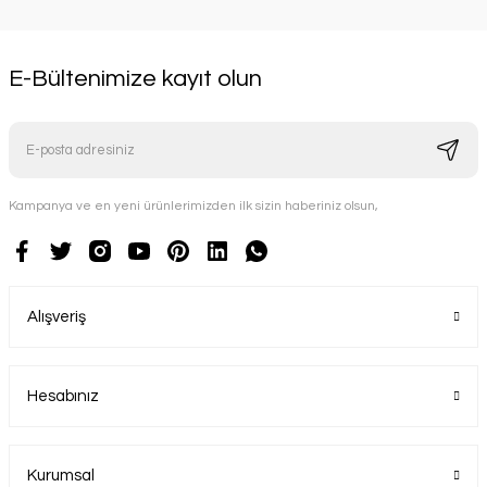
E-Bültenimize kayıt olun
Kampanya ve en yeni ürünlerimizden ilk sizin haberiniz olsun,
İNDİRİMLİ
Alışveriş
Voit Platinum Otomatik Eğimli Koşu Bandı
Voit
Hesabınız
77.000,00 TL
55.000,00 TL
Kurumsal