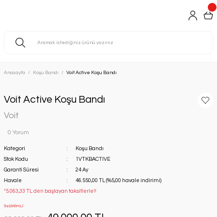
Anasayfa
Koşu Bandı
Voit Active Koşu Bandı
Voit Active Koşu Bandı
Voit
0 Yorum
Kategori
Koşu Bandı
Stok Kodu
1VTKBACTIVE
Garanti Süresi
24 Ay
Havale
46.550,00 TL (%5,00 havale indirimi)
*5.063,33 TL den başlayan taksitlerle!!
İNDİRİMLİ