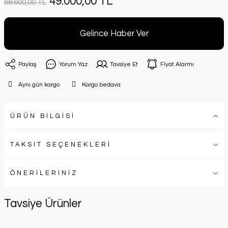
49.000,00 TL
68.600,00 TL
Gelince Haber Ver
Paylaş
Yorum Yaz
Tavsiye Et
Fiyat Alarmı
Aynı gün kargo
Kargo bedava
ÜRÜN BİLGİSİ
TAKSİT SEÇENEKLERİ
ÖNERİLERİNİZ
Tavsiye Ürünler