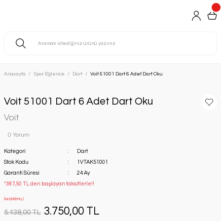
Anasayfa
Spor Eğlence
Dart
Voit 51001 Dart 6 Adet Dart Oku
Voit 51001 Dart 6 Adet Dart Oku
Voit
0 Yorum
Kategori
Dart
Stok Kodu
1VTAK51001
Garanti Süresi
24 Ay
*387,50 TL den başlayan taksitlerle!!
İNDİRİMLİ
3.750,00 TL
5.438,00 TL