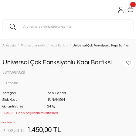
Anasayfa
Pilates Jimnastik
Kapı Barları
Universal Çok Fonksiyonlu Kapı Barfiksi
Universal Çok Fonksiyonlu Kapı Barfiksi
Universal
0 Yorum
Kategori
Kapı Barları
Stok Kodu
1UNAKIG04
Garanti Süresi
24 Ay
*149,83 TL den başlayan taksitlerle!!
İNDİRİMLİ
1.450,00 TL
2.102,50 TL