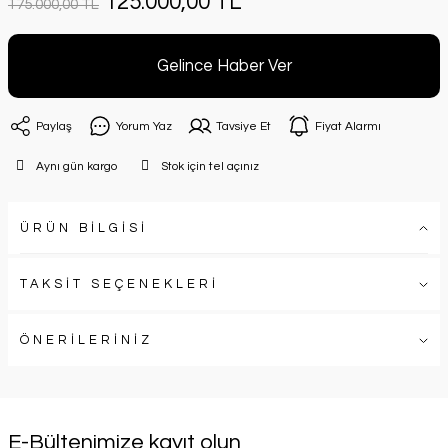
125.000,00 TL
175.000,00 TL
Gelince Haber Ver
Paylaş
Yorum Yaz
Tavsiye Et
Fiyat Alarmı
Aynı gün kargo
Stok için tel açınız
ÜRÜN BİLGİSİ
TAKSİT SEÇENEKLERİ
ÖNERİLERİNİZ
E-Bültenimize kayıt olun