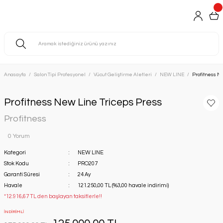
Anasayfa
Salon Tipi Profesyonel
Vücut Geliştirme Aletleri
NEW LINE
Profitness N
Profitness New Line Triceps Press
Profitness
0 Yorum
Kategori
NEW LINE
Stok Kodu
PRO207
Garanti Süresi
24 Ay
Havale
121.250,00 TL (%3,00 havale indirimi)
*12.916,67 TL den başlayan taksitlerle!!
İNDİRİMLİ