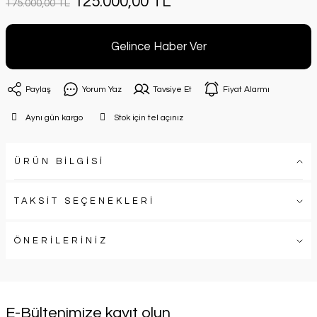
125.000,00 TL
175.000,00 TL
Gelince Haber Ver
Paylaş
Yorum Yaz
Tavsiye Et
Fiyat Alarmı
Aynı gün kargo
Stok için tel açınız
ÜRÜN BİLGİSİ
TAKSİT SEÇENEKLERİ
ÖNERİLERİNİZ
E-Bültenimize kayıt olun