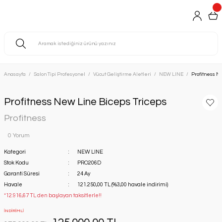
Anasayfa
Salon Tipi Profesyonel
Vücut Geliştirme Aletleri
NEW LINE
Profitness N
Profitness New Line Biceps Triceps
Profitness
0 Yorum
Kategori
NEW LINE
Stok Kodu
PRO206D
Garanti Süresi
24 Ay
Havale
121.250,00 TL (%3,00 havale indirimi)
*12.916,67 TL den başlayan taksitlerle!!
İNDİRİMLİ