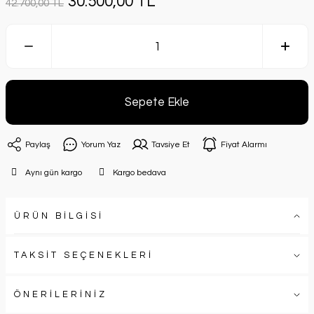
30.500,00 TL
42.700,00 TL
Sepete Ekle
Paylaş
Yorum Yaz
Tavsiye Et
Fiyat Alarmı
Aynı gün kargo
Kargo bedava
ÜRÜN BİLGİSİ
TAKSİT SEÇENEKLERİ
ÖNERİLERİNİZ