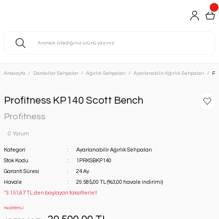
Anasayfa
Dambıllar Sehpalar
Ağırlık Sehpaları
Ayarlanabilir Ağırlık Sehpaları
Pr
Profitness KP140 Scott Bench
Profitness
0 Yorum
Kategori
Ayarlanabilir Ağırlık Sehpaları
Stok Kodu
1PRKSBKP140
Garanti Süresi
24 Ay
Havale
29.585,00 TL (%3,00 havale indirimi)
*3.151,67 TL den başlayan taksitlerle!!
İNDİRİMLİ