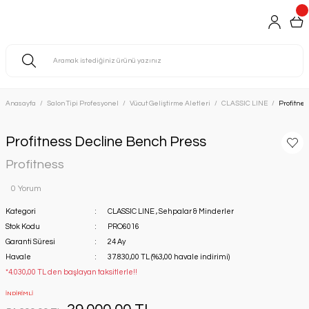
Anasayfa
Salon Tipi Profesyonel
Vücut Geliştirme Aletleri
CLASSIC LINE
Profitne
Profitness Decline Bench Press
Profitness
0 Yorum
Kategori
CLASSIC LINE
,
Sehpalar & Minderler
Stok Kodu
PRO6016
Garanti Süresi
24 Ay
Havale
37.830,00 TL (%3,00 havale indirimi)
*4.030,00 TL den başlayan taksitlerle!!
İNDİRİMLİ