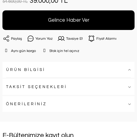
39.000,00 TL
54.600,00 TL
Gelince Haber Ver
Paylaş
Yorum Yaz
Tavsiye Et
Fiyat Alarmı
Aynı gün kargo
Stok için tel açınız
ÜRÜN BİLGİSİ
TAKSİT SEÇENEKLERİ
ÖNERİLERİNİZ
E-Bültenimize kayıt olun