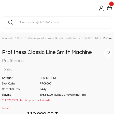
Anasayfa
Salon Tipi Profesyonel
Vücut Geliştirme Aletleri
CLASSIC LINE
Profitnes
Profitness Classic Line Smith Machine
Profitness
0 Yorum
Kategori
CLASSIC LINE
Stok Kodu
PRO6007
Garanti Süresi
24 Ay
Havale
108.640,00 TL (%3,00 havale indirimi)
*11.573,33 TL den başlayan taksitlerle!!
İNDİRİMLİ