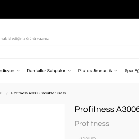
ndisyon
Dambıllar Sehpalar
Pilates Jimnastik
Spor E
00
Profitness A3006 Shoulder Press
Profitness A300
Profitness
0 Yorum