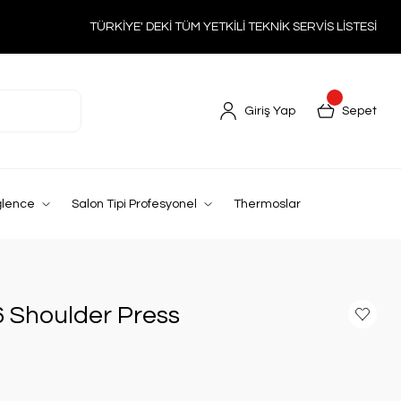
TÜRKİYE' DEKİ TÜM YETKİLİ TEKNİK SERVİS LİSTESİ
Giriş Yap
Sepet
ğlence
Salon Tipi Profesyonel
Thermoslar
6 Shoulder Press