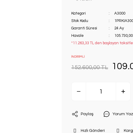
Kategori
A3000
Stok Kodu
1PRKIA300
Garanti Süresi
24 Ay
Havale
105.730,00
*11.263,33 TL den başlayan taksitler
İNDİRİMLİ
109.
152.600,00 TL
Paylaş
Yorum Yaz
Hızlı Gönderi
Karg