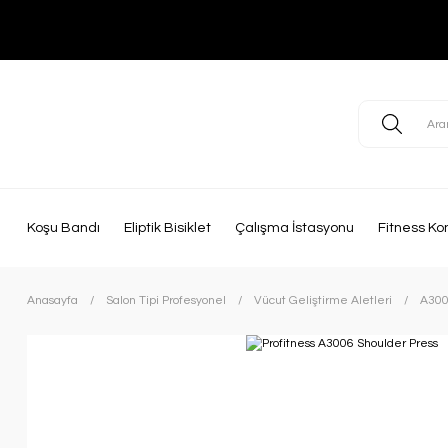
Koşu Bandı
Eliptik Bisiklet
Çalışma İstasyonu
Fitness Ko
Anasayfa
Salon Tipi Profesyonel
Vücut Geliştirme Aletleri
A30