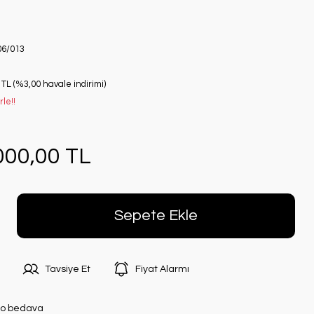
6/013
 TL (%3,00 havale indirimi)
le!!
000,00 TL
Sepete Ekle
Tavsiye Et
Fiyat Alarmı
o bedava