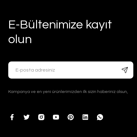
E-Bültenimize kayıt
olun
Kampanya ve en yeni ürünlerimizden ilk sizin haberiniz olsun,