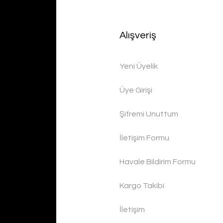
Alışveriş
Yeni Üyelik
Üye Girişi
Şifremi Unuttum
İletişim Formu
Havale Bildirim Formu
Kargo Takibi
İletişim