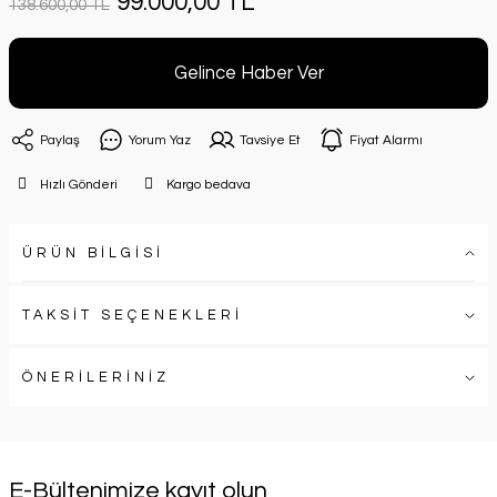
99.000,00 TL
138.600,00 TL
Gelince Haber Ver
Paylaş
Yorum Yaz
Tavsiye Et
Fiyat Alarmı
Hızlı Gönderi
Kargo bedava
ÜRÜN BİLGİSİ
TAKSİT SEÇENEKLERİ
ÖNERİLERİNİZ
E-Bültenimize kayıt olun