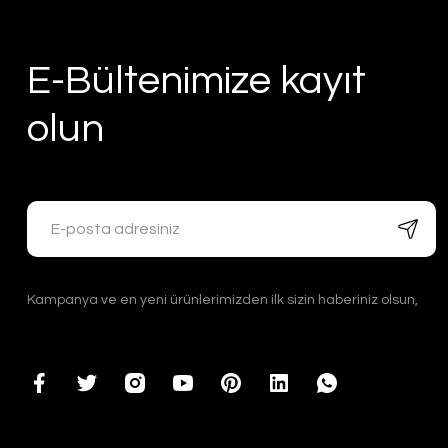
E-Bültenimize kayıt
olun
Kampanya ve en yeni ürünlerimizden ilk sizin haberiniz olsun,