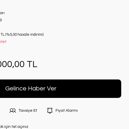
arı
0
 TL (%5,00 havale indirimi)
le!!
000,00 TL
Gelince Haber Ver
Tavsiye Et
Fiyat Alarmı
ok için tel açınız