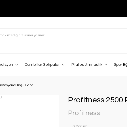
ndisyon
Dambıllar Sehpalar
Pilates Jimnastik
Spor E
Profesyonel Koşu Bandı
Profitness 2500
Profitness
0 Yorum