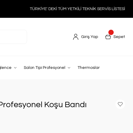
TÜRKİYE' DEKİ TÜM YETKİLİ TEKNİK SERVİS LİSTESİ
Giriş Yap
Sepet
ğlence
Salon Tipi Profesyonel
Thermoslar
 Profesyonel Koşu Bandı