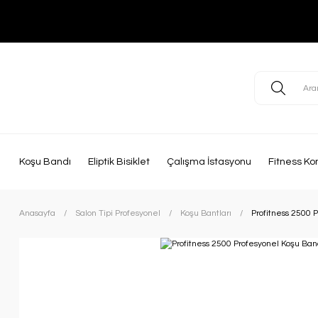
Koşu Bandı
Eliptik Bisiklet
Çalışma İstasyonu
Fitness Ko
Anasayfa
Salon Tipi Profesyonel
Koşu Bantları
Profitness 2500 