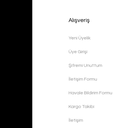
Alışveriş
Yeni Üyelik
Üye Girişi
Şifremi Unuttum
İletişim Formu
Havale Bildirim Formu
Kargo Takibi
İletişim