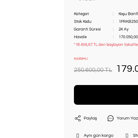
Kategori
Koşu Bantl
Stok Kodu
1PRKB250
Garanti Süresi
24 Ay
Havale
170.050,00
*18.496,67 TL den başlayan taksitler
İNDİRİMLİ
179.
250.600,00 TL
Paylaş
Yorum Yaz
Aynı gün kargo
St