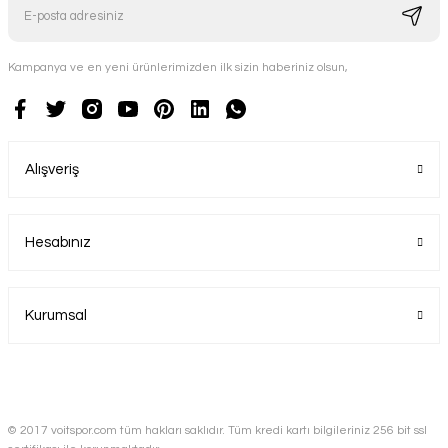
Kampanya ve en yeni ürünlerimizden ilk sizin haberiniz olsun,
Alışveriş
Hesabınız
Kurumsal
© 2017 voitspor.com tüm hakları saklıdır. Tüm kredi kartı bilgileriniz 256 bit ssl