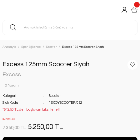
Anasayfa
Spor Eğlence
Scooter
Excess 125mm Scooter Siyah
Excess 125mm Scooter Siyah
Excess
0 Yorum
Kategori
Scooter
Stok Kodu
1EXOYSCOOTER/052
*542,50 TL den başlayan taksitlerle!!
İNDİRİMLİ
5.250,00 TL
7.350,00 TL