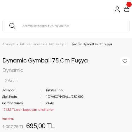
Anasayfa
Pilates Jimnastik
Pilates Topu
Dynamic Gymball 75 Cm Fuşya
Dynamic Gymball 75 Cm Fuşya
Dynamic
0 Yorum
Kategori
Pilates Topu
Stok Kodu
1DYAKGYMBALL/75C-090
Garanti Süresi
24 Ay
*71,82 TL den başlayan taksitlerle!!
İNDİRİMLİ
695,00 TL
1.007,75 TL