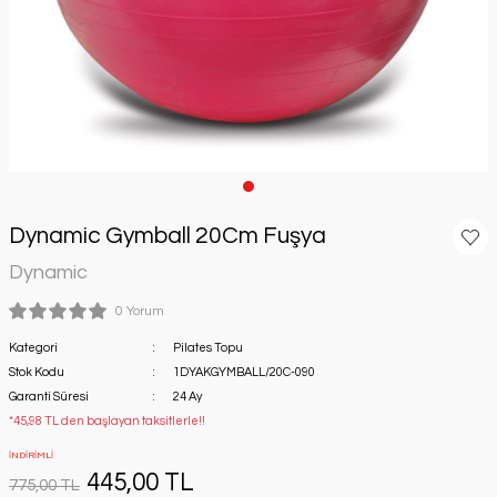
i
ll)
n
Dynamic Gymball 20Cm Fuşya
Dynamic
ünleri
0 Yorum
Kategori
Pilates Topu
ı
Stok Kodu
1DYAKGYMBALL/20C-090
Garanti Süresi
24 Ay
*45,98 TL den başlayan taksitlerle!!
İNDİRİMLİ
445,00 TL
775,00 TL