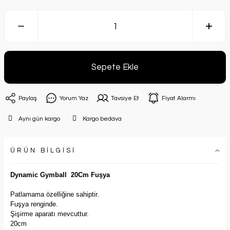
ı
Sepete Ekle
ri
Paylaş
Yorum Yaz
Tavsiye Et
Fiyat Alarmı
Aynı gün kargo
Kargo bedava
ÜRÜN BİLGİSİ
eme
Dynamic Gymball 20Cm Fuşya
ar
Patlamama özelliğine sahiptir.
Fuşya renginde.
zemeleri
Şişirme aparatı mevcuttur.
20cm