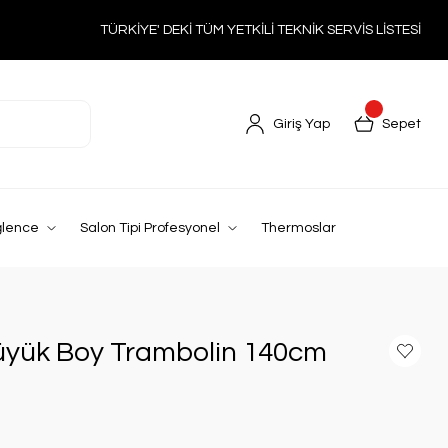
TÜRKİYE' DEKİ TÜM YETKİLİ TEKNİK SERVİS LİSTESİ
Giriş Yap
Sepet
ğlence
Salon Tipi Profesyonel
Thermoslar
Büyük Boy Trambolin 140cm