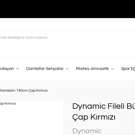
ndisyon
Dambıllar Sehpalar
Pilates Jimnastik
Spor E
 Trambolin 140cm Çap Kırmızı
Dynamic Fileli 
Çap Kırmızı
Dynamic