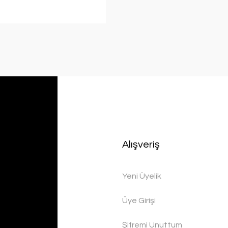
Alışveriş
Yeni Üyelik
Üye Girişi
Şifremi Unuttum