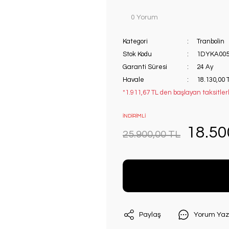
0 Yorum
Kategori
Tranbolin
Stok Kodu
1DYKA005
Garanti Süresi
24 Ay
Havale
18.130,00 
*1.911,67 TL den başlayan taksitlerl
İNDİRİMLİ
18.50
25.900,00 TL
Paylaş
Yorum Yaz