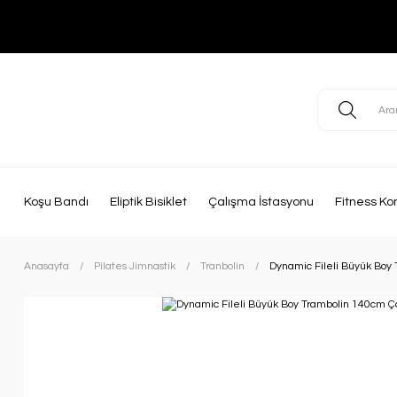
Koşu Bandı
Eliptik Bisiklet
Çalışma İstasyonu
Fitness Ko
Anasayfa
Pilates Jimnastik
Tranbolin
Dynamic Fileli Büyük Boy