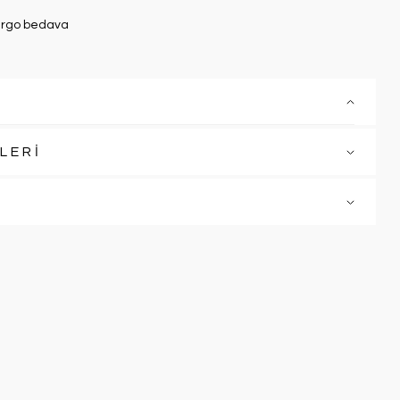
rgo bedava
LERİ