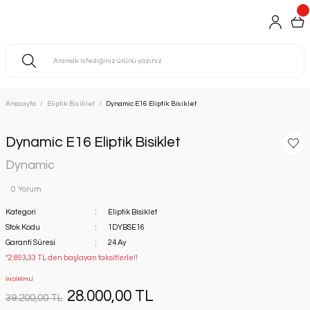
Anasayfa
Eliptik Bisiklet
Dynamic E16 Eliptik Bisiklet
Dynamic E16 Eliptik Bisiklet
Dynamic
0 Yorum
Kategori
Eliptik Bisiklet
Stok Kodu
1DYBSE16
Garanti Süresi
24 Ay
*2.893,33 TL den başlayan taksitlerle!!
İNDİRİMLİ
28.000,00 TL
39.200,00 TL