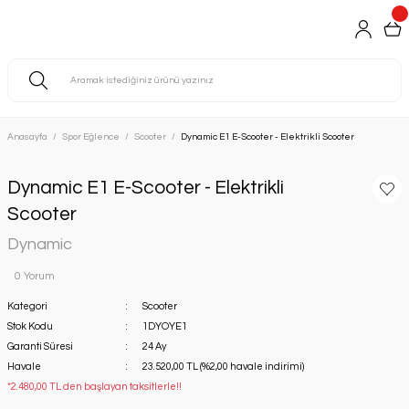
Anasayfa
Spor Eğlence
Scooter
Dynamic E1 E-Scooter - Elektrikli Scooter
Dynamic E1 E-Scooter - Elektrikli
Scooter
Dynamic
0 Yorum
Kategori
Scooter
Stok Kodu
1DYOYE1
Garanti Süresi
24 Ay
Havale
23.520,00 TL (%2,00 havale indirimi)
*2.480,00 TL den başlayan taksitlerle!!