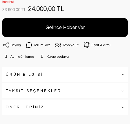
İNDİRİMLİ
24.000,00 TL
33.600,00 TL
Gelince Haber Ver
Paylaş
Yorum Yaz
Tavsiye Et
Fiyat Alarmı
Aynı gün kargo
Kargo bedava
ÜRÜN BİLGİSİ
TAKSİT SEÇENEKLERİ
ÖNERİLERİNİZ