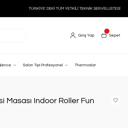
TÜRKİYE' DEKİ TÜM YETKİLİ TEKNİK SERVİS LİSTESİ
Giriş Yap
Sepet
ğlence
Salon Tipi Profesyonel
Thermoslar
i Masası Indoor Roller Fun