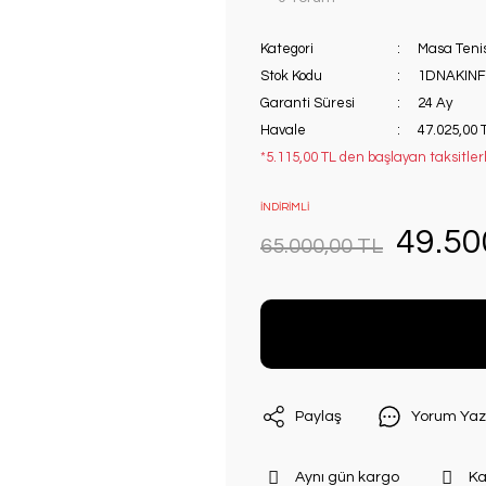
Kategori
Masa Tenis
Stok Kodu
1DNAKIN
Garanti Süresi
24 Ay
Havale
47.025,00 
*5.115,00 TL den başlayan taksitlerl
İNDİRİMLİ
49.50
65.000,00 TL
Paylaş
Yorum Yaz
Aynı gün kargo
Ka