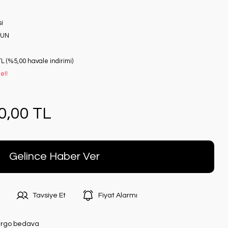
i
FUN
TL (%5,00 havale indirimi)
e!!
0,00 TL
Gelince Haber Ver
Tavsiye Et
Fiyat Alarmı
rgo bedava