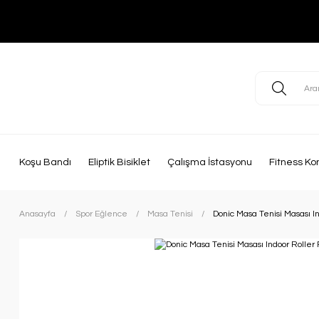
Koşu Bandı
Eliptik Bisiklet
Çalışma İstasyonu
Fitness Ko
Anasayfa
Spor Eğlence
Masa Tenisi
Donic Masa Tenisi Masası I