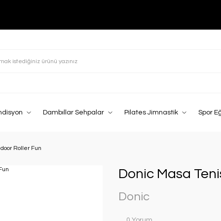
ndisyon
Dambıllar Sehpalar
Pilates Jimnastik
Spor E
ndoor Roller Fun
Donic Masa Tenis
Donic
0 Yorum