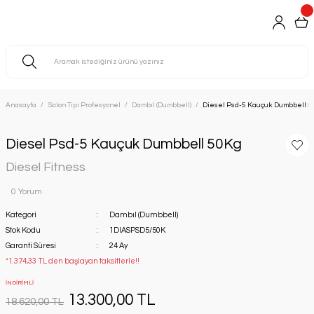
Anasayfa
Salon Tipi Profesyonel
Dambıl (Dumbbell)
Diesel Psd-5 Kauçuk Dumbbell 
Diesel Psd-5 Kauçuk Dumbbell 50Kg
Diesel Fitness
0 Yorum
Kategori
Dambıl (Dumbbell)
Stok Kodu
1DIASPSD5/50K
Garanti Süresi
24 Ay
*1.374,33 TL den başlayan taksitlerle!!
İNDİRİMLİ
13.300,00 TL
18.620,00 TL