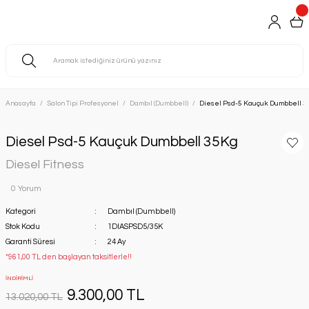
Anasayfa
Salon Tipi Profesyonel
Dambıl (Dumbbell)
Diesel Psd-5 Kauçuk Dumbbell 
Diesel Psd-5 Kauçuk Dumbbell 35Kg
Diesel Fitness
0 Yorum
Kategori
Dambıl (Dumbbell)
Stok Kodu
1DIASPSD5/35K
Garanti Süresi
24 Ay
*961,00 TL den başlayan taksitlerle!!
İNDİRİMLİ
9.300,00 TL
13.020,00 TL