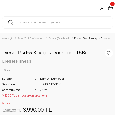
Anasayfa
Salon Tipi Profesyonel
Dambıl (Dumbbell)
Diesel Psd-5 Kauçuk Dumbbell 
Diesel Psd-5 Kauçuk Dumbbell 15Kg
Diesel Fitness
0 Yorum
Kategori
Dambıl (Dumbbell)
Stok Kodu
1DIASPSD5/15K
Garanti Süresi
24 Ay
*412,30 TL den başlayan taksitlerle!!
İNDİRİMLİ
3.990,00 TL
5.586,00 TL