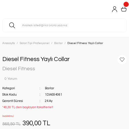
Anasayfa
Salon Tipi Profesyonel
Barlar
Diesel Fitness Yaylı Collar
Diesel Fitness Yaylı Collar
Diesel Fitness
0 Yorum
Kategori
Barlar
Stok Kodu
1DIAS94061
Garanti Süresi
24 Ay
*40,30 TL den başlayan taksitlerle!!
İNDİRİMLİ
390,00 TL
565,50 TL