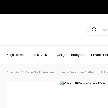
Koşu Bandı
Eliptik Bisiklet
Çalışma İstasyonu
Fitness Ko
Anasayfa
Salon Tipi Profesyonel
Vücut Geliştirme Aletleri
U LI