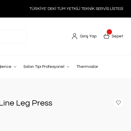
TÜRKİYE' DEKİ TÜM YETKİLİ TEKNİK SERVİS LİSTESİ
Giriş Yap
Sepet
ğlence
Salon Tipi Profesyonel
Thermoslar
 Line Leg Press