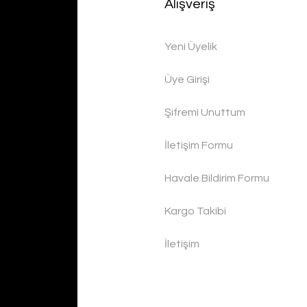
Alışveriş
Yeni Üyelik
Üye Girişi
Şifremi Unuttum
İletişim Formu
Havale Bildirim Formu
Kargo Takibi
İletişim