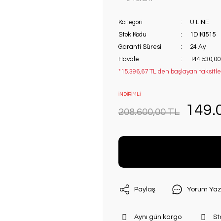
Kategori
U LINE
Stok Kodu
1DIKI515
Garanti Süresi
24 Ay
Havale
144.530,00
*15.396,67 TL den başlayan taksitler
İNDİRİMLİ
149.
208.600,00 TL
Paylaş
Yorum Yaz
Aynı gün kargo
St