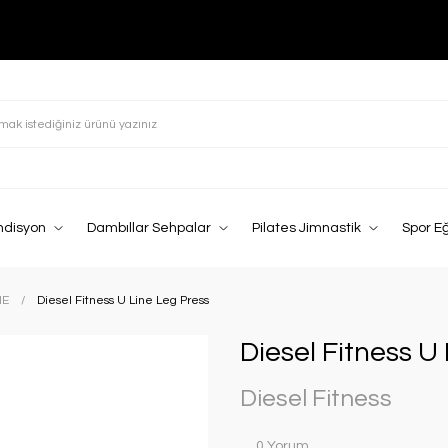
ndisyon
Dambıllar Sehpalar
Pilates Jimnastik
Spor E
NE
Diesel Fitness U Line Leg Press
Diesel Fitness U
Diesel Fitness
0 Yorum