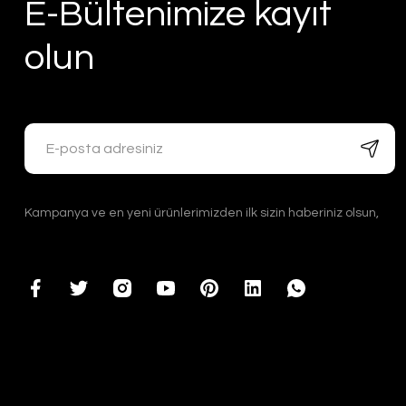
E-Bültenimize kayıt
olun
Kampanya ve en yeni ürünlerimizden ilk sizin haberiniz olsun,