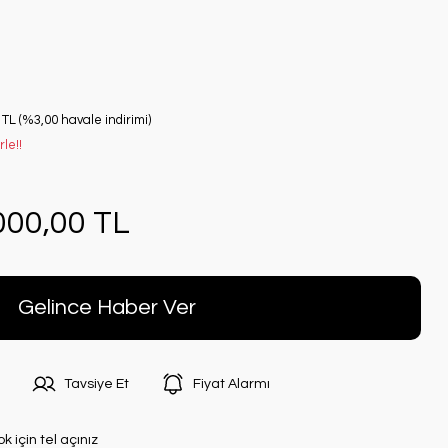
 TL (%3,00 havale indirimi)
le!!
000,00 TL
Gelince Haber Ver
Tavsiye Et
Fiyat Alarmı
ok için tel açınız