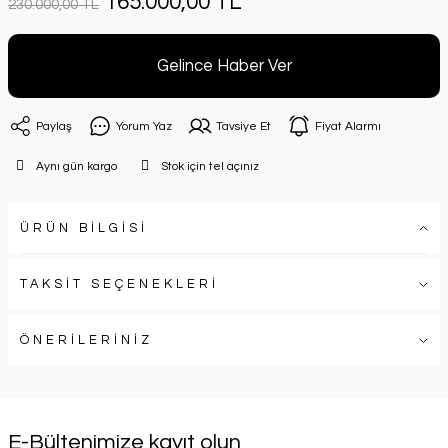
165.000,00 TL
230.000,00 TL
Gelince Haber Ver
Paylaş
Yorum Yaz
Tavsiye Et
Fiyat Alarmı
Aynı gün kargo
Stok için tel açınız
ÜRÜN BİLGİSİ
TAKSİT SEÇENEKLERİ
ÖNERİLERİNİZ
E-Bültenimize kayıt olun