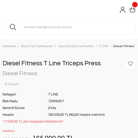
Anasayfa
Salon Tipi Profesyonel
Vücut Geliştirme Aletleri
T LINE
Diesel Fitness T 
Diesel Fitness T Line Triceps Press
Diesel Fitness
0 Yorum
Kategori
T LINE
Stok Kodu
1DIKI9007
Garanti Süresi
24 Ay
Havale
160.050,00 TL (%3,00 havale indirimi)
*17.050,00 TL den başlayan taksitlerle!!
İNDİRİMLİ