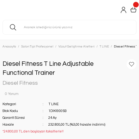
Anasayfa
Salon Tipi Profesyonel
Vücut Geliştirme Aletleri
T LINE
Diesel Fitness T 
Diesel Fitness T Line Adjustable
Functional Trainer
Diesel Fitness
0 Yorum
Kategori
T LINE
Stok Kodu
1DIKI9005B
Garanti Süresi
24 Ay
Havale
232.800,00 TL (%3,00 havale indirimi)
*24.800,00 TL den başlayan taksitlerle!!