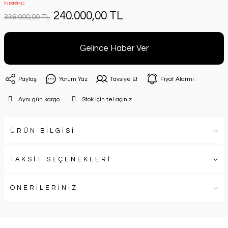
İNDİRİMLİ
240.000,00 TL
336.000,00 TL
Gelince Haber Ver
Paylaş
Yorum Yaz
Tavsiye Et
Fiyat Alarmı
Aynı gün kargo
Stok için tel açınız
ÜRÜN BİLGİSİ
TAKSİT SEÇENEKLERİ
ÖNERİLERİNİZ