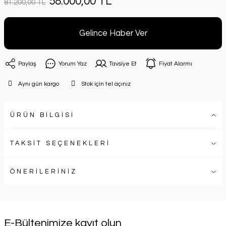
58.000,00 TL
81.200,00 TL
Gelince Haber Ver
Paylaş
Yorum Yaz
Tavsiye Et
Fiyat Alarmı
Aynı gün kargo
Stok için tel açınız
ÜRÜN BİLGİSİ
TAKSİT SEÇENEKLERİ
ÖNERİLERİNİZ
E-Bültenimize kayıt olun