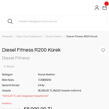
Anasayfa
Salon Tipi Profesyonel
Kürek Aletleri
Diesel Fitness R200 Kürek
Diesel Fitness R200 Kürek
Diesel Fitness
0 Yorum
Kategori
Kürek Aletleri
Stok Kodu
1DIBSR200
Garanti Süresi
24 Ay
Havale
56.260,00 TL (%3,00 havale indirimi)
*5.993,33 TL den başlayan taksitlerle!!
İNDİRİMLİ