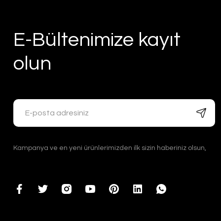
E-Bültenimize kayıt
olun
Kampanya ve en yeni ürünlerimizden ilk sizin haberiniz olsun,