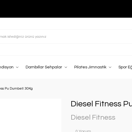
ndisyon
Dambıllar Sehpalar
Pilates Jimnastik
Spor E
ness Pu Dumbell 30Kg
Diesel Fitness 
Diesel Fitness
0 Yorum