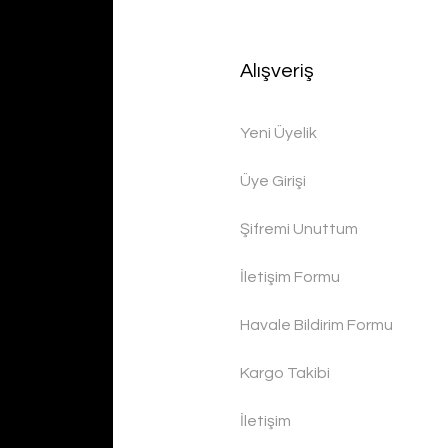
Alışveriş
Yeni Üyelik
Üye Girişi
Şifremi Unuttum
İletişim Formu
Havale Bildirim Formu
Kargo Takibi
İletişim