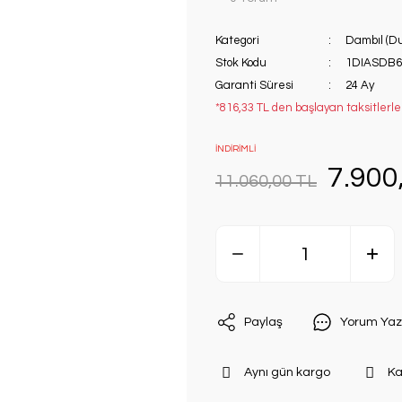
Kategori
Dambıl (D
Stok Kodu
1DIASDB6
Garanti Süresi
24 Ay
*816,33 TL den başlayan taksitlerle!
İNDİRİMLİ
7.900
11.060,00 TL
Paylaş
Yorum Yaz
Aynı gün kargo
Ka