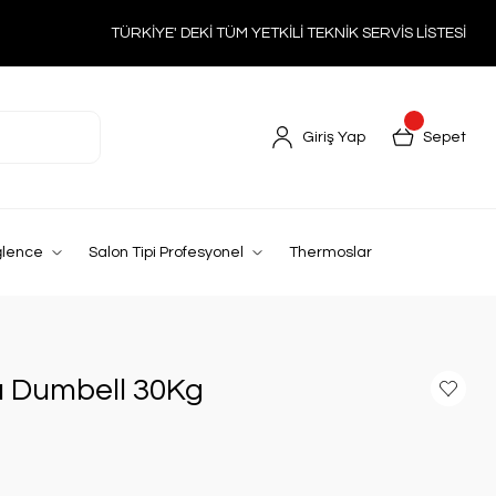
TÜRKİYE' DEKİ TÜM YETKİLİ TEKNİK SERVİS LİSTESİ
Giriş Yap
Sepet
ğlence
Salon Tipi Profesyonel
Thermoslar
Pu Dumbell 30Kg