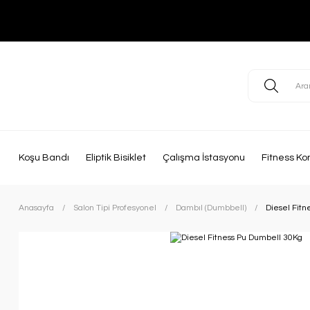
Koşu Bandı
Eliptik Bisiklet
Çalışma İstasyonu
Fitness Ko
Anasayfa
Salon Tipi Profesyonel
Dambıl (Dumbbell)
Diesel Fit