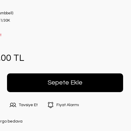
umbbell)
1/30K
!
,00 TL
Sepete Ekle
Tavsiye Et
Fiyat Alarmı
rgo bedava