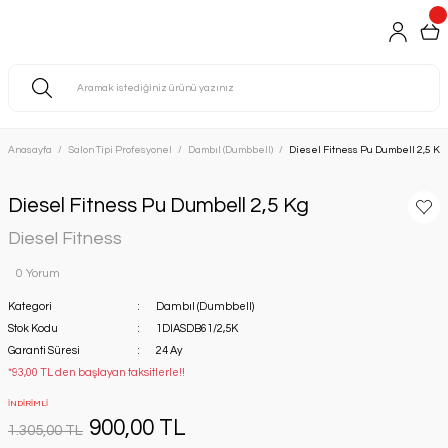
Anasayfa
Salon Tipi Profesyonel
Dambıl (Dumbbell)
Diesel Fitness Pu Dumbell 2,5 Kg
Diesel Fitness Pu Dumbell 2,5 Kg
Diesel Fitness
0 Yorum
Kategori
Dambıl (Dumbbell)
Stok Kodu
1DIASDB61/2,5K
Garanti Süresi
24 Ay
*93,00 TL den başlayan taksitlerle!!
İNDİRİMLİ
900,00 TL
1.305,00 TL