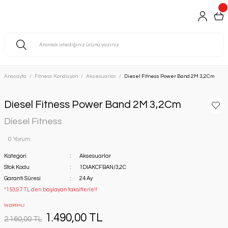
Anasayfa
Fitness Kondisyon
Aksesuarlar
Diesel Fitness Power Band 2M 3,2Cm
Diesel Fitness Power Band 2M 3,2Cm
Diesel Fitness
0 Yorum
Kategori
Aksesuarlar
Stok Kodu
1DIAKCFBAN/3,2C
Garanti Süresi
24 Ay
*153,97 TL den başlayan taksitlerle!!
İNDİRİMLİ
1.490,00 TL
2.160,00 TL