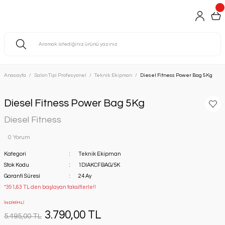
Anasayfa
Salon Tipi Profesyonel
Teknik Ekipman
Diesel Fitness Power Bag 5Kg
Diesel Fitness Power Bag 5Kg
Diesel Fitness
0 Yorum
Kategori
Teknik Ekipman
Stok Kodu
1DIAKCFBAG/5K
Garanti Süresi
24 Ay
*391,63 TL den başlayan taksitlerle!!
İNDİRİMLİ
3.790,00 TL
5.495,00 TL