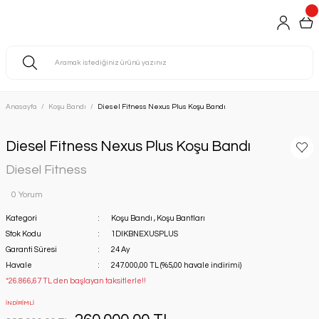
Anasayfa
Koşu Bandı
Diesel Fitness Nexus Plus Koşu Bandı
Diesel Fitness Nexus Plus Koşu Bandı
Diesel Fitness
0 Yorum
Kategori
Koşu Bandı
,
Koşu Bantları
Stok Kodu
1DIKBNEXUSPLUS
Garanti Süresi
24 Ay
Havale
247.000,00 TL (%5,00 havale indirimi)
*26.866,67 TL den başlayan taksitlerle!!
İNDİRİMLİ