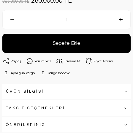
260.000,00 TL
385.000,00 TL
Sepete Ekle
Paylaş
Yorum Yaz
Tavsiye Et
Fiyat Alarmı
Aynı gün kargo
Kargo bedava
ÜRÜN BİLGİSİ
TAKSİT SEÇENEKLERİ
ÖNERİLERİNİZ