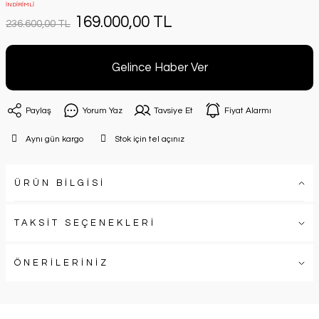
İNDİRİMLİ
169.000,00 TL
236.600,00 TL
Gelince Haber Ver
Paylaş
Yorum Yaz
Tavsiye Et
Fiyat Alarmı
Aynı gün kargo
Stok için tel açınız
ÜRÜN BİLGİSİ
TAKSİT SEÇENEKLERİ
ÖNERİLERİNİZ