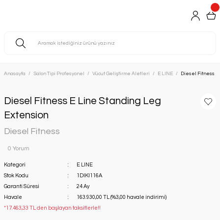
Anasayfa
Salon Tipi Profesyonel
Vücut Geliştirme Aletleri
E LINE
Diesel Fitness E
Diesel Fitness E Line Standing Leg
Extension
Diesel Fitness
0 Yorum
Kategori
E LINE
Stok Kodu
1DIKI116A
Garanti Süresi
24 Ay
Havale
163.930,00 TL (%3,00 havale indirimi)
*17.463,33 TL den başlayan taksitlerle!!