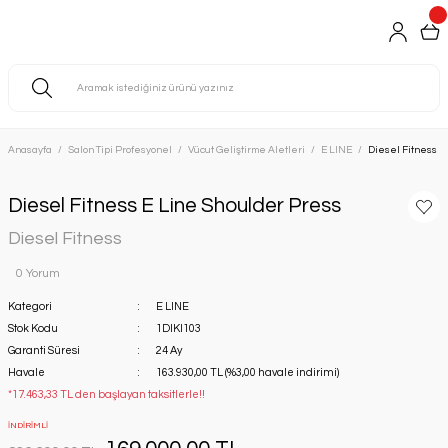
Anasayfa
Salon Tipi Profesyonel
Vücut Geliştirme Aletleri
E LINE
Diesel Fitness E
Diesel Fitness E Line Shoulder Press
Diesel Fitness
0 Yorum
Kategori
E LINE
Stok Kodu
1DIKI103
Garanti Süresi
24 Ay
Havale
163.930,00 TL (%3,00 havale indirimi)
*17.463,33 TL den başlayan taksitlerle!!
İNDİRİMLİ