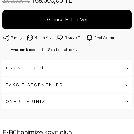
169.000,00 TL
236.600,00 TL
Gelince Haber Ver
Paylaş
Yorum Yaz
Tavsiye Et
Fiyat Alarmı
Aynı gün kargo
Stok için tel açınız
ÜRÜN BİLGİSİ
TAKSİT SEÇENEKLERİ
ÖNERİLERİNİZ
E-Bültenimize kayıt olun