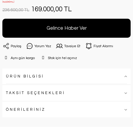
İNDİRİMLİ
169.000,00 TL
236.600,00 TL
Gelince Haber Ver
Paylaş
Yorum Yaz
Tavsiye Et
Fiyat Alarmı
Aynı gün kargo
Stok için tel açınız
ÜRÜN BİLGİSİ
TAKSİT SEÇENEKLERİ
ÖNERİLERİNİZ