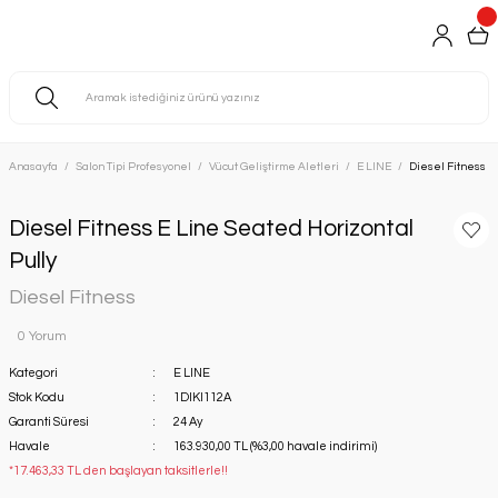
Anasayfa
Salon Tipi Profesyonel
Vücut Geliştirme Aletleri
E LINE
Diesel Fitness E
Diesel Fitness E Line Seated Horizontal
Pully
Diesel Fitness
0 Yorum
Kategori
E LINE
Stok Kodu
1DIKI112A
Garanti Süresi
24 Ay
Havale
163.930,00 TL (%3,00 havale indirimi)
*17.463,33 TL den başlayan taksitlerle!!