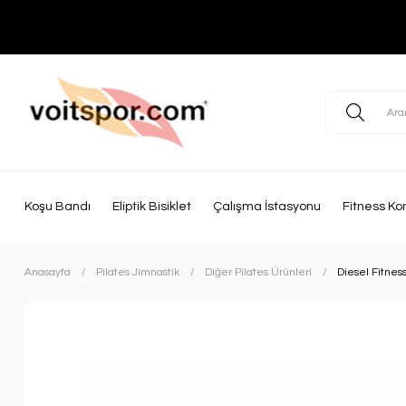
Koşu Bandı
Eliptik Bisiklet
Çalışma İstasyonu
Fitness Ko
Anasayfa
Pilates Jimnastik
Diğer Pilates Ürünleri
Diesel Fitnes