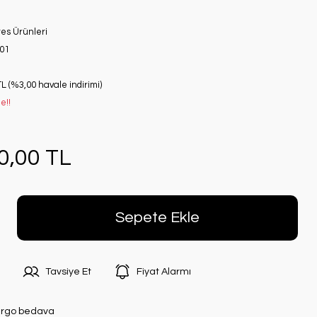
tes Ürünleri
01
TL (%3,00 havale indirimi)
e!!
0,00 TL
Sepete Ekle
Tavsiye Et
Fiyat Alarmı
rgo bedava