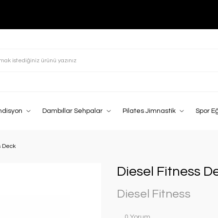
ndisyon
Dambıllar Sehpalar
Pilates Jimnastik
Spor E
s Deck
Diesel Fitness D
Diesel Fitness
0 Yorum