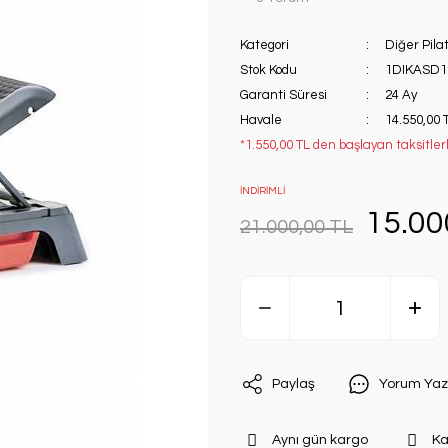
Kategori
Diğer Pila
Stok Kodu
1DIKASD1
Garanti Süresi
24 Ay
Havale
14.550,00 
*1.550,00 TL den başlayan taksitlerl
İNDİRİMLİ
15.00
21.000,00 TL
Paylaş
Yorum Yaz
Aynı gün kargo
Ka