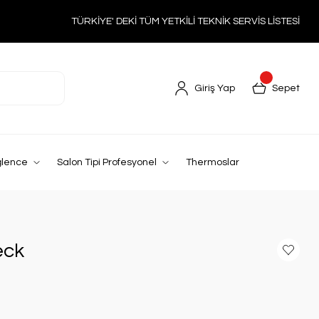
TÜRKİYE' DEKİ TÜM YETKİLİ TEKNİK SERVİS LİSTESİ
Giriş Yap
Sepet
ğlence
Salon Tipi Profesyonel
Thermoslar
eck