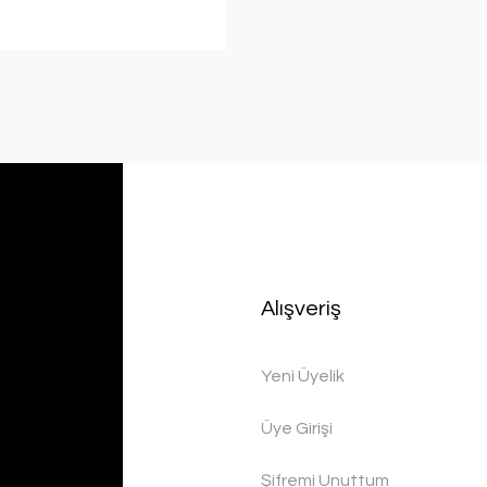
Alışveriş
Yeni Üyelik
Üye Girişi
Şifremi Unuttum