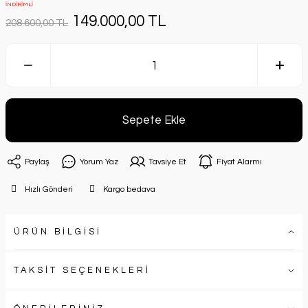
İNDİRİMLİ
149.000,00 TL
208.600,00 TL
Sepete Ekle
Paylaş
Yorum Yaz
Tavsiye Et
Fiyat Alarmı
Hızlı Gönderi
Kargo bedava
ÜRÜN BİLGİSİ
TAKSİT SEÇENEKLERİ