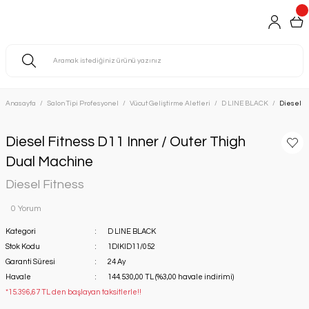
Anasayfa
Salon Tipi Profesyonel
Vücut Geliştirme Aletleri
D LINE BLACK
Diesel F
Diesel Fitness D11 Inner / Outer Thigh
Dual Machine
Diesel Fitness
0 Yorum
Kategori
D LINE BLACK
Stok Kodu
1DIKID11/052
Garanti Süresi
24 Ay
Havale
144.530,00 TL (%3,00 havale indirimi)
*15.396,67 TL den başlayan taksitlerle!!