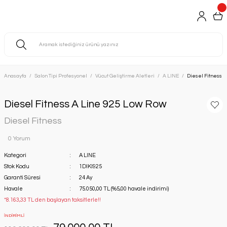
Anasayfa
Salon Tipi Profesyonel
Vücut Geliştirme Aletleri
A LINE
Diesel Fitness 
Diesel Fitness A Line 925 Low Row
Diesel Fitness
0 Yorum
Kategori
A LINE
Stok Kodu
1DIKI925
Garanti Süresi
24 Ay
Havale
75.050,00 TL (%5,00 havale indirimi)
*8.163,33 TL den başlayan taksitlerle!!
İNDİRİMLİ