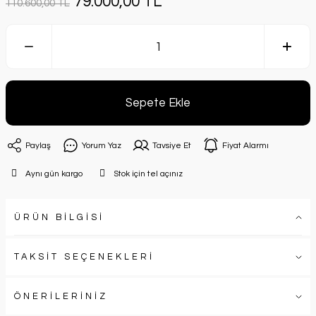
79.000,00 TL
110.600,00 TL
Sepete Ekle
Paylaş
Yorum Yaz
Tavsiye Et
Fiyat Alarmı
Aynı gün kargo
Stok için tel açınız
ÜRÜN BİLGİSİ
TAKSİT SEÇENEKLERİ
ÖNERİLERİNİZ