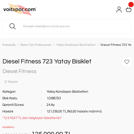
Anasayfa
Salon Tipi Profesyonel
Yatay Kondisyon Bisikletleri
Diesel Fitness 723 Yata
Diesel Fitness 723 Yatay Bisiklet
Diesel Fitness
0 Yorum
Kategori
Yatay Kondisyon Bisikletleri
Stok Kodu
1DIBS723
Garanti Süresi
24 Ay
Havale
121.250,00 TL (%3,00 havale indirimi)
*12.916,67 TL den başlayan taksitlerle!!
İNDİRİMLİ