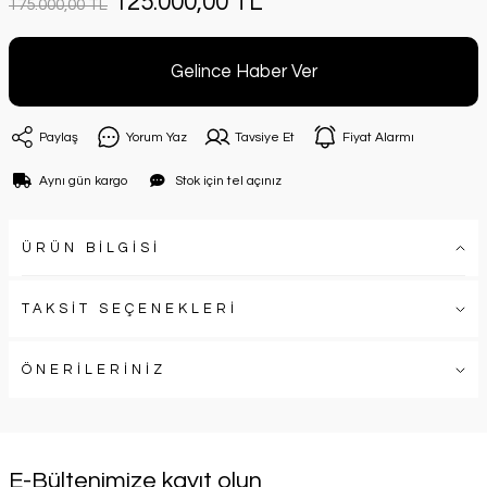
125.000,00 TL
175.000,00 TL
Gelince Haber Ver
Paylaş
Yorum Yaz
Tavsiye Et
Fiyat Alarmı
Aynı gün kargo
Stok için tel açınız
ÜRÜN BİLGİSİ
TAKSİT SEÇENEKLERİ
ÖNERİLERİNİZ
E-Bültenimize kayıt olun