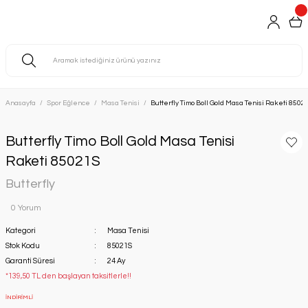
Anasayfa
Spor Eğlence
Masa Tenisi
Butterfly Timo Boll Gold Masa Tenisi Raketi 8502
Butterfly Timo Boll Gold Masa Tenisi
Raketi 85021S
Butterfly
0 Yorum
Kategori
Masa Tenisi
Stok Kodu
85021S
Garanti Süresi
24 Ay
*139,50 TL den başlayan taksitlerle!!
İNDİRİMLİ